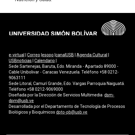
e-virtual
|
Correo
|
esopo
|
canalUSB
|
Agenda Cultural
|
USBnoticias
|
Calendario
|
Sede Sartenejas, Baruta, Edo. Miranda - Apartado 89000 -
Cable Unibolivar - Caracas Venezuela. Teléfono +58 0212-
9063111
Sede Litoral, Camurí Grande, Edo. Vargas Parroquia Naiguatá.
Teléfono +58 0212-9069000
Diseñada por la Dirección de Servicios Multimedi
a
dsm-
dpm@usb.ve
Desarrollada por el Departamento de Tecnología de Procesos
Biológicos y Bioquímicos
dpto-pb@usb.ve